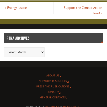
«
Energy Justice
Support the Climate Action
Tour!
»
RTNA ARCHIVES
ABOUT US
NETWORK RESOURCES
PRESS AND PUBLICATIONS
DONATE!!
GENERAL CONTACTS
POWERED BY
PARABOLA
&
WORDPRESS.