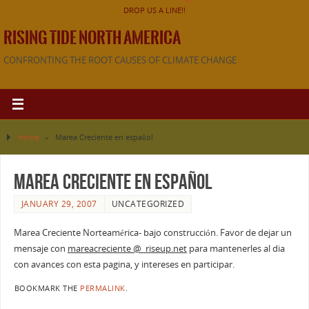
DROP US A LINE!!
RISING TIDE NORTH AMERICA
CONFRONTING THE ROOT CAUSES OF CLIMATE CHANGE
Home
»
Marea Creciente en español
Marea Creciente en español
JANUARY 29, 2007
UNCATEGORIZED
Marea Creciente Norteamérica- bajo construcción. Favor de dejar un
mensaje con
mareacreciente @ riseup.net
para mantenerles al dia
con avances con esta pagina, y intereses en participar.
BOOKMARK THE
PERMALINK
.